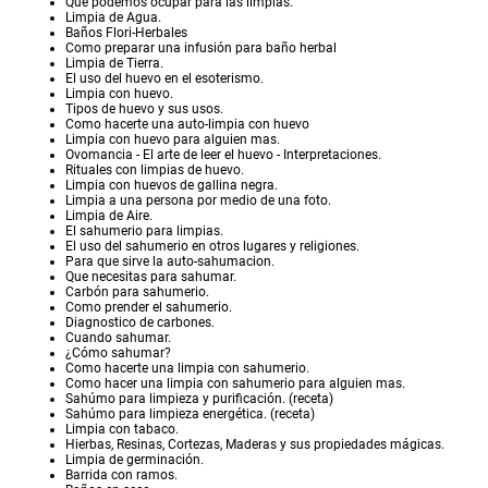
Que podemos ocupar para las limpias.
Limpia de Agua.
Baños Flori-Herbales
Como preparar una infusión para baño herbal
Limpia de Tierra.
El uso del huevo en el esoterismo.
Limpia con huevo.
Tipos de huevo y sus usos.
Como hacerte una auto-limpia con huevo
Limpia con huevo para alguien mas.
Ovomancia - El arte de leer el huevo - Interpretaciones.
Rituales con limpias de huevo.
Limpia con huevos de gallina negra.
Limpia a una persona por medio de una foto.
Limpia de Aire.
El sahumerio para limpias.
El uso del sahumerio en otros lugares y religiones.
Para que sirve la auto-sahumacion.
Que necesitas para sahumar.
Carbón para sahumerio.
Como prender el sahumerio.
Diagnostico de carbones.
Cuando sahumar.
¿Cómo sahumar?
Como hacerte una limpia con sahumerio.
Como hacer una limpia con sahumerio para alguien mas.
Sahúmo para limpieza y purificación. (receta)
Sahúmo para limpieza energética. (receta)
Limpia con tabaco.
Hierbas, Resinas, Cortezas, Maderas y sus propiedades mágicas.
Limpia de germinación.
Barrida con ramos.